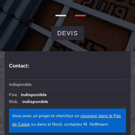
DEVIS
Contact:
indisponible
Fixe :
indisponible
Mob. :
indisponible
Vous avez un projet et cherchez un
couvreur dans le Pas
de Calais
ou dans le Nord, contactez M. Hoffmann